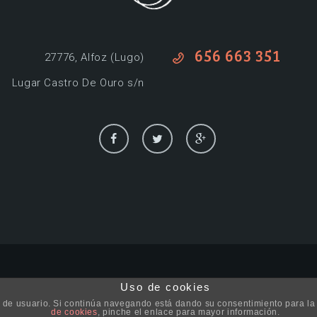
656 663 351
27776, Alfoz (Lugo)
Lugar Castro De Ouro s/n
Uso de cookies
por
iProxecta
© 2017 Todos los derechos reservados.
Polític
cia de usuario. Si continúa navegando está dando su consentimiento para l
de cookies
, pinche el enlace para mayor información.