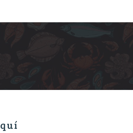
s
quí