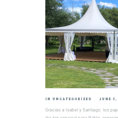
IN
UNCATEGORIZED
JUNE 5,
Gracias a Isabel y Santiago los pa
dia tan especial para Pablo, espera