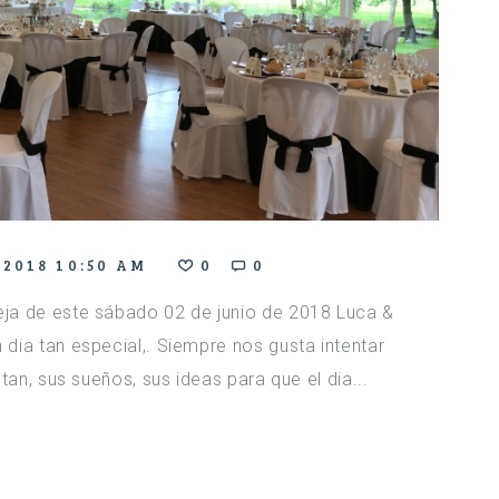
 2018 10:50 AM
0
0
ja de este sábado 02 de junio de 2018 Luca &
dia tan especial,. Siempre nos gusta intentar
tan, sus sueños, sus ideas para que el dia...