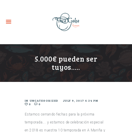
5.000€ pueden ser
tuyos…..
IN
UNCATEGORIZED
JULY 9, 2017 6:24 PM
0
0
Estamos cerrando fechas para la próxima
temporada…. y estamos de celebración especial
en 2018 es nuestra 10 temporada en A Mariña y