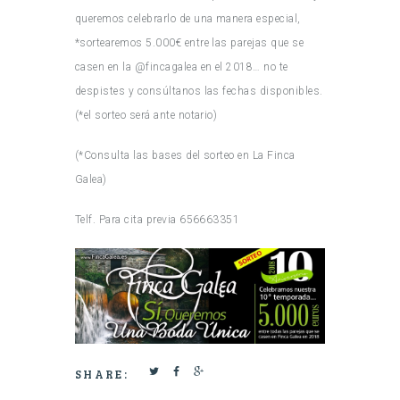
queremos celebrarlo de una manera especial,
*sortearemos 5.000€ entre las parejas que se
casen en la @fincagalea en el 2018… no te
despistes y consúltanos las fechas disponibles.
(*el sorteo será ante notario)
(*Consulta las bases del sorteo en La Finca
Galea)
Telf. Para cita previa 656663351
SHARE: