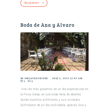
Read more
Boda de Ana y Alvaro
IN
UNCATEGORIZED
JULY 2, 2017 12:05 AM
1
0
Una vez más gozamos de un día expectacular en
la Finca Galea, en una boda llena de detalles
donde nuestros anfitriones y sus invitados
disfrutaron de un dia inolvidable, gracias Ana y