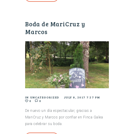
Boda de MariCruz y
Marcos
IN
UNCATEGORIZED
JULY 8, 2017 7:27 PM
0
0
De nuevo un día espectacular, gracias a
MariCruz y Marcos por confiar en Finca Galea
para celebrar su boda.