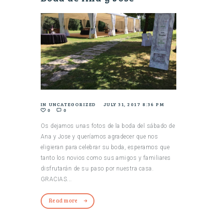
IN
UNCATEGORIZED
JULY 31, 2017 8:36 PM
0
0
Os dejamos unas fotos de la boda del sábado de
Ana y Jose y queríamos agradecer que nos
eligieran para celebrar su boda, esperamos que
tanto los novios como sus amigos y familiares
disfrutarán de su paso por nuestra casa.
GRACIAS...
Read more