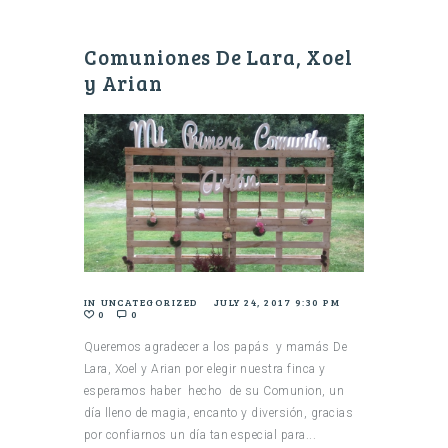
Comuniones De Lara, Xoel
y Arian
IN
UNCATEGORIZED
JULY 24, 2017 9:30 PM
0
0
Queremos agradecer a los papás y mamás De
Lara, Xoel y Arian por elegir nuestra finca y
esperamos haber hecho de su Comunion, un
día lleno de magia, encanto y diversión, gracias
por confiarnos un día tan especial para...