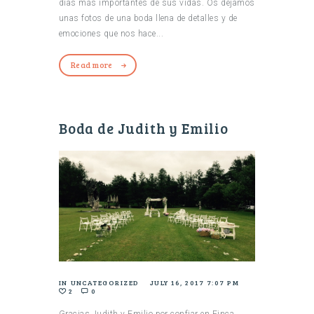
días más importantes de sus vidas. Os dejamos
unas fotos de una boda llena de detalles y de
emociones que nos hace...
Read more
Boda de Judith y Emilio
IN
UNCATEGORIZED
JULY 16, 2017 7:07 PM
2
0
Gracias Judith y Emilio por confiar en Finca