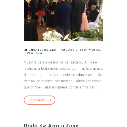
IN
UNCATEGORIZED
AUGUST 6, 2017 7:48 PM
0
0
Nuestra pareja de novios del sábado, Ulrike e
Isidro una boda internacional con muchas ganas
de fiesta donde todo fue sobre ruedas a pesar del
tiempo, pero como decimos en Galicia «se chove
que chova»… gracias pareja por dejarnos ser...
Read more
Boda de Ana y Jose