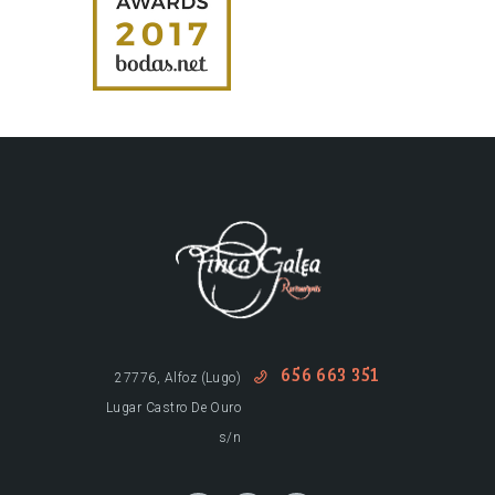
656 663 351
27776, Alfoz (Lugo)
Lugar Castro De Ouro
s/n